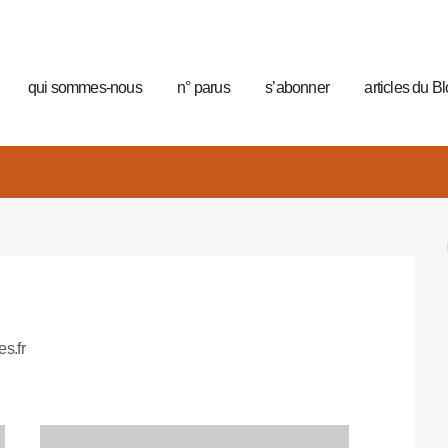
qui sommes-nous
n° parus
s’abonner
articles du B
es.fr