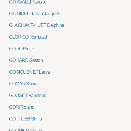
GIRAVALLI Pascale
GIUDICELLI Jean-Jacques
GLACHANT-HUET Delphine
GLORIOD Romuald
GODO Pierre
GOHARD Gaston
GOINGUENET Laura
GOMAR Sonia
GOOSET Fabienne
GORI Roland
GOTTLIEB Shifra
GOUBIL Marie-Jo