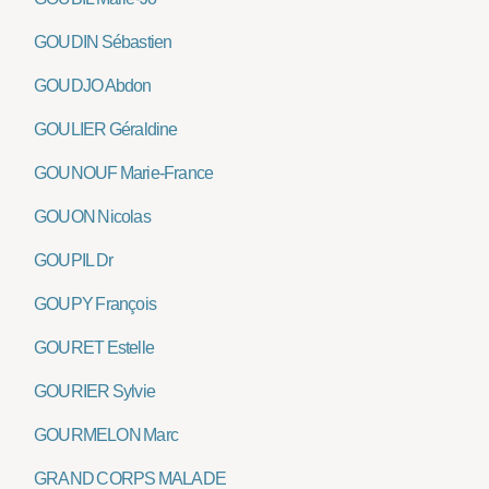
GOUDIN Sébastien
GOUDJO Abdon
GOULIER Géraldine
GOUNOUF Marie-France
GOUON Nicolas
GOUPIL Dr
GOUPY François
GOURET Estelle
GOURIER Sylvie
GOURMELON Marc
GRAND CORPS MALADE