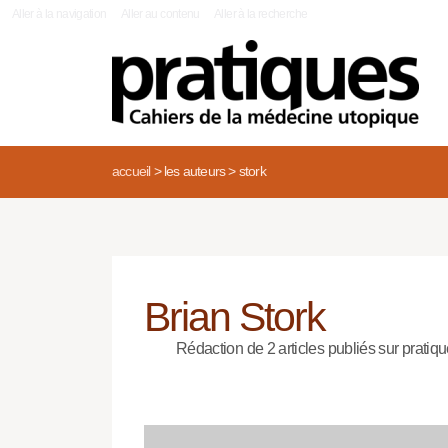
|
Aller à la navigation
Aller au contenu
Aller à la recherche
accueil
>
les auteurs
>
stork
Brian Stork
Rédaction de 2 articles publiés sur pratiqu