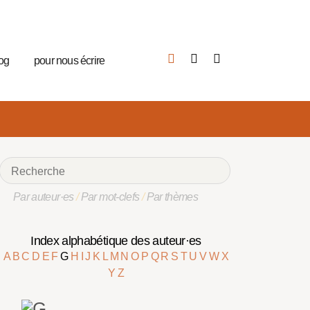
log
pour nous écrire
Par auteur·es
/
Par mot-clefs
/
Par thèmes
Index alphabétique des auteur·es
A
B
C
D
E
F
G
H
I
J
K
L
M
N
O
P
Q
R
S
T
U
V
W
X
Y
Z