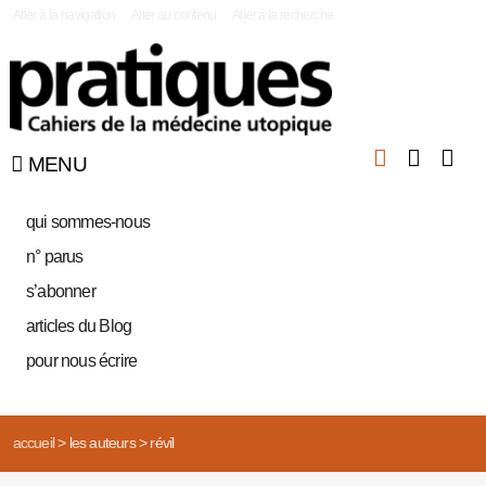
|
Aller à la navigation
Aller au contenu
Aller à la recherche
MENU
qui sommes-nous
n° parus
s’abonner
articles du Blog
pour nous écrire
accueil
>
les auteurs
>
révil