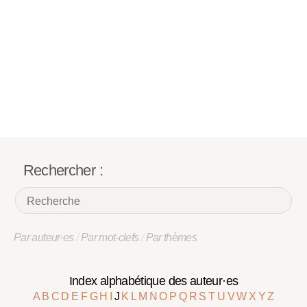
Rechercher :
Par auteur·es
/
Par mot-clefs
/
Par thèmes
Index alphabétique des auteur·es
A
B
C
D
E
F
G
H
I
J
K
L
M
N
O
P
Q
R
S
T
U
V
W
X
Y
Z