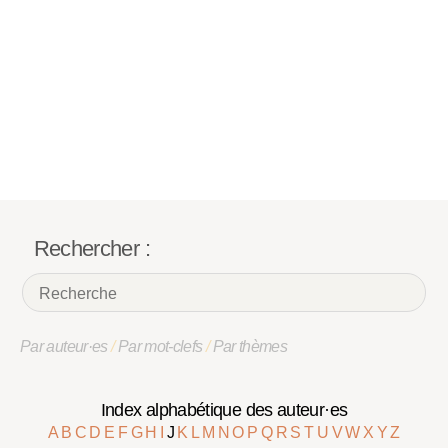
Rechercher :
Par auteur·es
/
Par mot-clefs
/
Par thèmes
Index alphabétique des auteur·es
A
B
C
D
E
F
G
H
I
J
K
L
M
N
O
P
Q
R
S
T
U
V
W
X
Y
Z