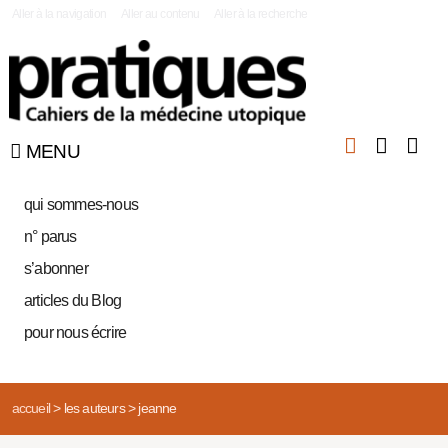
|
Aller à la navigation
Aller au contenu
Aller à la recherche
MENU
qui sommes-nous
n° parus
s’abonner
articles du Blog
pour nous écrire
accueil
>
les auteurs
>
jeanne