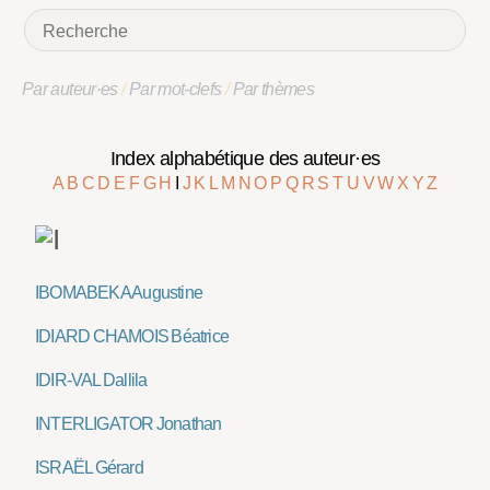
Par auteur·es
/
Par mot-clefs
/
Par thèmes
Index alphabétique des auteur·es
A
B
C
D
E
F
G
H
I
J
K
L
M
N
O
P
Q
R
S
T
U
V
W
X
Y
Z
IBOMABEKA Augustine
IDIARD CHAMOIS Béatrice
IDIR-VAL Dallila
INTERLIGATOR Jonathan
ISRAËL Gérard