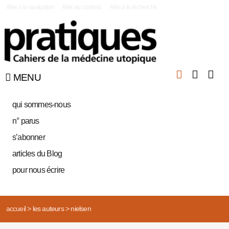
|
Aller à la navigation
Aller au contenu
Aller à la recherche
MENU
qui sommes-nous
n° parus
s’abonner
articles du Blog
pour nous écrire
accueil
>
les auteurs
>
nielsen