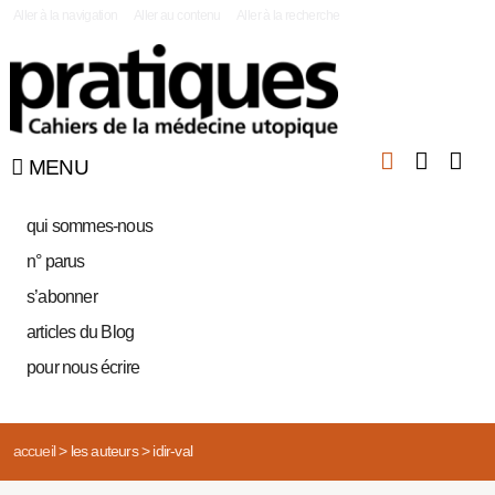
|
Aller à la navigation
Aller au contenu
Aller à la recherche
MENU
qui sommes-nous
n° parus
s’abonner
articles du Blog
pour nous écrire
accueil
>
les auteurs
>
idir-val