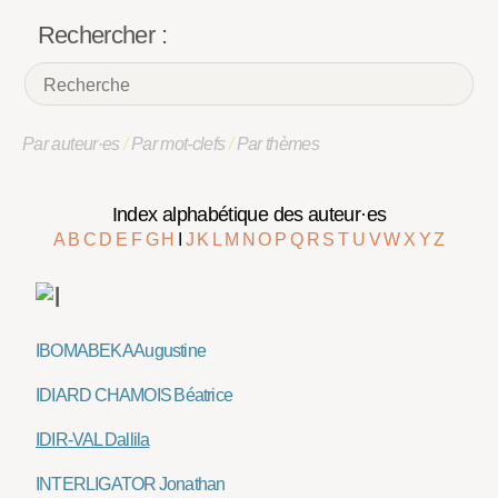
Rechercher :
Par auteur·es
/
Par mot-clefs
/
Par thèmes
Index alphabétique des auteur·es
A
B
C
D
E
F
G
H
I
J
K
L
M
N
O
P
Q
R
S
T
U
V
W
X
Y
Z
IBOMABEKA Augustine
IDIARD CHAMOIS Béatrice
IDIR-VAL Dallila
INTERLIGATOR Jonathan