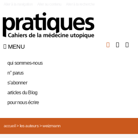
|
Aller à la navigation
Aller au contenu
Aller à la recherche
MENU
qui sommes-nous
n° parus
s’abonner
articles du Blog
pour nous écrire
accueil
>
les auteurs
>
weizmann