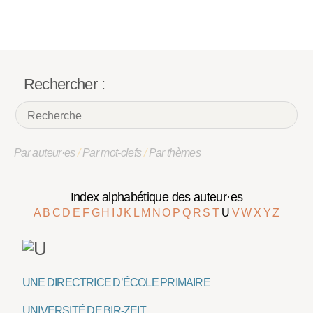
Rechercher :
Par auteur·es
/
Par mot-clefs
/
Par thèmes
Index alphabétique des auteur·es
A
B
C
D
E
F
G
H
I
J
K
L
M
N
O
P
Q
R
S
T
U
V
W
X
Y
Z
UNE DIRECTRICE D’ÉCOLE PRIMAIRE
UNIVERSITÉ DE BIR-ZEIT