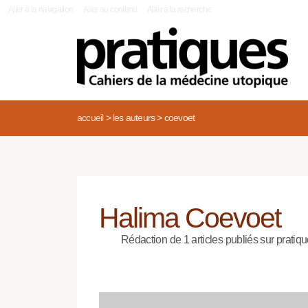
|
Aller à la navigation
Aller au contenu
Aller à la recherche
accueil
>
les auteurs
>
coevoet
Halima Coevoet
Rédaction de 1 articles publiés sur pratiqu