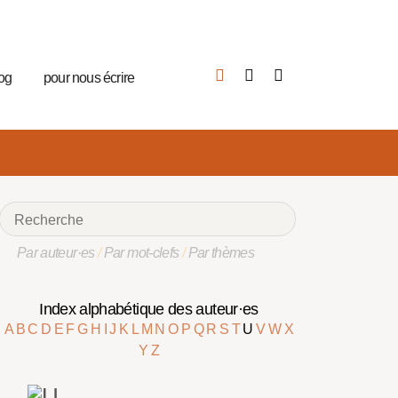
log
pour nous écrire
Par auteur·es
/
Par mot-clefs
/
Par thèmes
Index alphabétique des auteur·es
A
B
C
D
E
F
G
H
I
J
K
L
M
N
O
P
Q
R
S
T
U
V
W
X
Y
Z