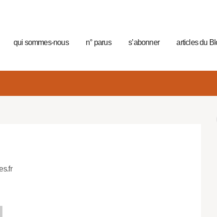
qui sommes-nous
n° parus
s’abonner
articles du B
es.fr