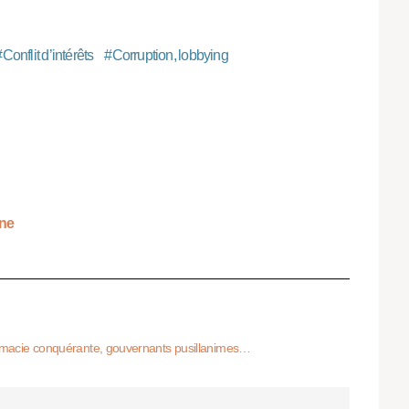
#
Conflit d’intérêts
#
Corruption, lobbying
ine
harmacie conquérante, gouvernants pusillanimes…