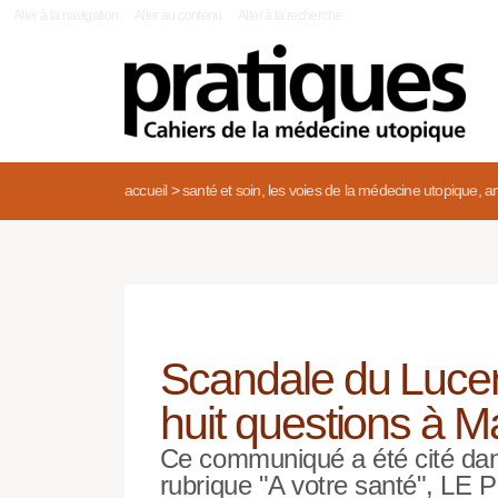
|
Aller à la navigation
Aller au contenu
Aller à la recherche
accueil
>
santé et soin, les voies de la médecine utopique, an
Scandale du Lucen
huit questions à M
Ce communiqué a été cité dan
rubrique "A votre santé", LE P