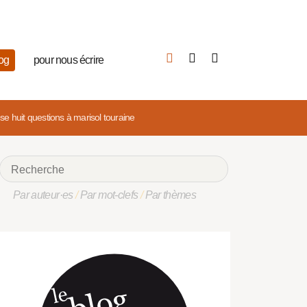
log
pour nous écrire
se huit questions à marisol touraine
Par auteur·es
/
Par mot-clefs
/
Par thèmes