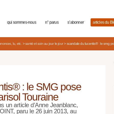
qui sommes-nous
n° parus
s’abonner
articles du B
nonces, lu, etc.
>
santé et soin au jour le jour
>
scandale du lucentis® : le smg po
tis® : le SMG pose
arisol Touraine
s un article d’Anne Jeanblanc,
OINT, paru le 26 juin 2013, au