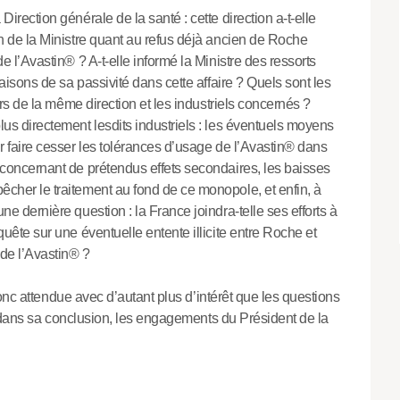
irection générale de la santé : cette direction a-t-elle
n de la Ministre quant au refus déjà ancien de Roche
e l’Avastin® ? A-t-elle informé la Ministre des ressorts
raisons de sa passivité dans cette affaire ? Quels sont les
ers de la même direction et les industriels concernés ?
us directement lesdits industriels : les éventuels moyens
r faire cesser les tolérances d’usage de l’Avastin® dans
 concernant de prétendus effets secondaires, les baisses
cher le traitement au fond de ce monopole, et enfin, à
e dernière question : la France joindra-telle ses efforts à
uête sur une éventuelle entente illicite entre Roche et
de l’Avastin® ?
onc attendue avec d’autant plus d’intérêt que les questions
 dans sa conclusion, les engagements du Président de la