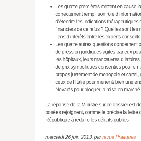
Les quatre premières mettent en cause la D
correctement rempli son rôle d’informatio
d’étendre les indications thérapeutiques d
financiers de ce refus ? Quelles sont les 
liens d’intérêts entre les experts conseill
Les quatre autres questions concernent pl
de pression juridiques agités par eux pou
les hôpitaux, leurs manœuvres dilatoires
de prix symboliques consenties pour empê
propos justement de monopole et cartel, un
ceux de l’Italie pour mener à bien une enq
Novartis pour bloquer la mise en marché 
La réponse de la Ministre sur ce dossier est d
posées rejoignent, comme le précise la lettre
République à réduire les déficits publics.
mercredi 26 juin 2013
,
par
revue Pratiques