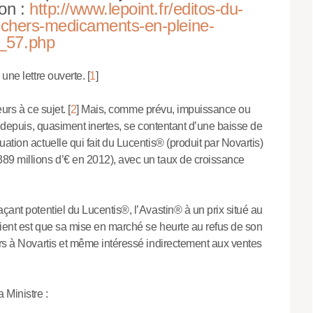
on :
http://www.lepoint.fr/editos-du-
p-chers-medicaments-en-pleine-
_57.php
une lettre ouverte.
[
1
]
urs à ce sujet.
[
2
]
Mais, comme prévu, impuissance ou
s, depuis, quasiment inertes, se contentant d’une baisse de
ation actuelle qui fait du Lucentis® (produit par Novartis)
89 millions d’€ en 2012), avec un taux de croissance
çant potentiel du Lucentis®, l’Avastin® à un prix situé au
ient est que sa mise en marché se heurte au refus de son
ers à Novartis et même intéressé indirectement aux ventes
 Ministre :