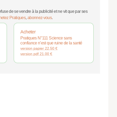
efuse de se vendre à la publicité et ne vit que par ses
hetez Pratiques
,
abonnez-vous
.
Acheter
Pratiques N°111 Science sans
confiance n’est que ruine de la santé
version papier
22,50
€
version pdf
21,00
€