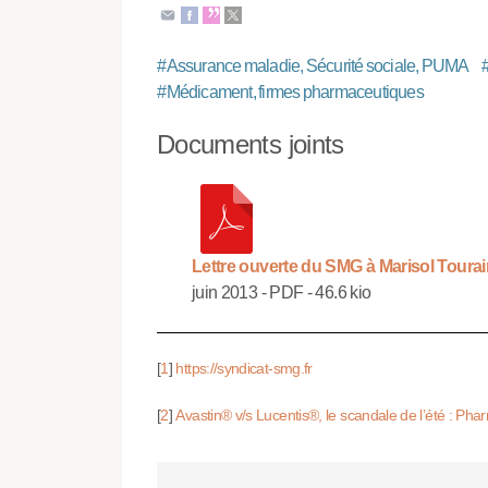
#
Assurance maladie, Sécurité sociale, PUMA
#
Médicament, firmes pharmaceutiques
Documents joints
Lettre ouverte du SMG à Marisol Toura
juin 2013
-
PDF
-
46.6 kio
[
1
]
https://syndicat-smg.fr
[
2
]
Avastin® v/s Lucentis®, le scandale de l’été : P