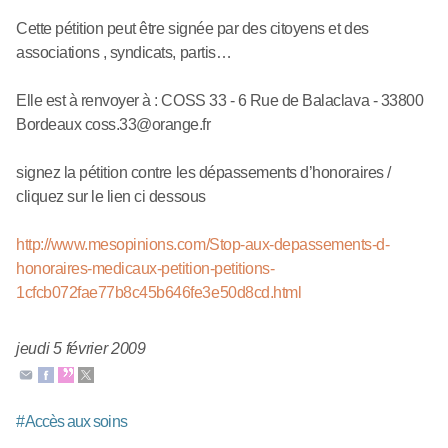
Cette pétition peut être signée par des citoyens et des
associations , syndicats, partis…
Elle est à renvoyer à : COSS 33 - 6 Rue de Balaclava - 33800
Bordeaux coss.33@orange.fr
signez la pétition contre les dépassements d’honoraires /
cliquez sur le lien ci dessous
http://www.mesopinions.com/Stop-aux-depassements-d-
honoraires-medicaux-petition-petitions-
1cfcb072fae77b8c45b646fe3e50d8cd.html
jeudi 5 février 2009
#
Accès aux soins