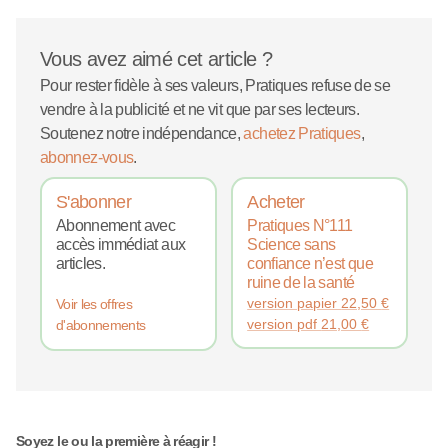
Vous avez aimé cet article ?
Pour rester fidèle à ses valeurs, Pratiques refuse de se
vendre à la publicité et ne vit que par ses lecteurs.
Soutenez notre indépendance,
achetez Pratiques
,
abonnez-vous
.
S'abonner
Acheter
Abonnement avec
Pratiques N°111
accès immédiat aux
Science sans
articles.
confiance n’est que
ruine de la santé
version papier
22,50
€
Voir les offres
version pdf
21,00
€
d'abonnements
Soyez le ou la première à réagir !