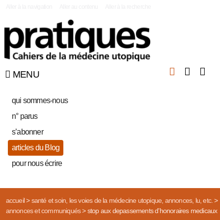
|
Aller à la navigation
Aller au contenu
Aller à la recherche
MENU
qui sommes-nous
n° parus
s’abonner
articles du Blog
pour nous écrire
accueil
>
santé et soin, les voies de la médecine utopique, annonces, lu, etc.
>
annonces et communiqués
>
stop aux depassements d’honoraires medicaux