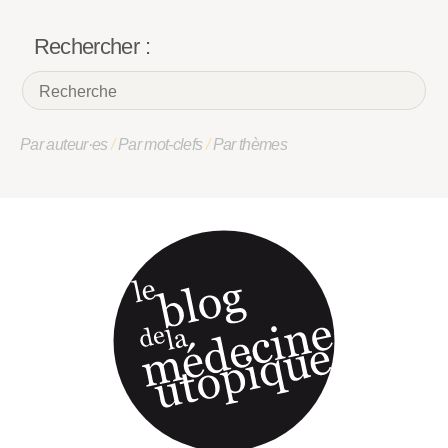
Rechercher :
Par auteur·es
/
Par mot-clefs
/
Par thèmes