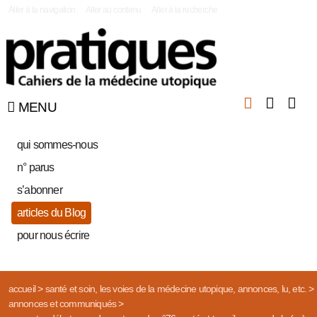
|
Aller à la navigation
Aller au contenu
Aller à la recherche
MENU
qui sommes-nous
n° parus
s’abonner
articles du Blog
pour nous écrire
accueil
>
santé et soin, les voies de la médecine utopique, annonces, lu, etc.
>
annonces et communiqués
>