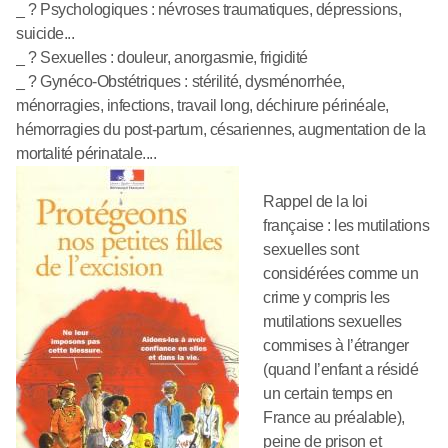
_ ? Psychologiques : névroses traumatiques, dépressions,
suicide...
_ ? Sexuelles : douleur, anorgasmie, frigidité
_ ? Gynéco-Obstétriques : stérilité, dysménorrhée,
ménorragies, infections, travail long, déchirure périnéale,
hémorragies du post-partum, césariennes, augmentation de la
mortalité périnatale....
Rappel de la loi
française : les mutilations
sexuelles sont
considérées comme un
crime y compris les
mutilations sexuelles
commises à l’étranger
(quand l’enfant a résidé
un certain temps en
France au préalable),
peine de prison et