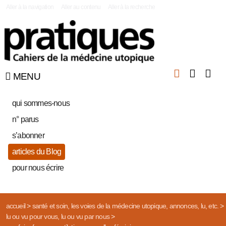
|
Aller à la navigation
Aller au contenu
Aller à la recherche
MENU
qui sommes-nous
n° parus
s’abonner
articles du Blog
pour nous écrire
accueil
>
santé et soin, les voies de la médecine utopique, annonces, lu, etc.
>
lu ou vu pour vous, lu ou vu par nous
>