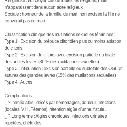
Religieuse : sur croyances de toutes les religions, mais
n’apparaissant dans aucun texte religieux
Sociale : honneur de la famille, du mari, non excisée la fille ne
trouverait pas de mari
Classification clinique des mutilations sexuelles féminines :
Type 1 : Excision du prépuce clitoridien plus ou moins ablation
du clitoris
Type 2 : Excision du clitoris avec excision partielle ou totale
des petites lèvres (80 % des mutilations sexuelles)
Type 3 : Infibulation : excision partielle ou subtotale des OGE et
sutures des grandes lèvres (15% des mutilations sexuelles)
Type 4 : Autres
Complications :
_ ? Immédiates : décès par hémorragies, douleur, infections
(locales, VIH, Tétanos), rétention aigûe d’urine, fistule...
_ ? Long terme : Algies chroniques, infections urinaires
répétées, chéloides...