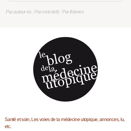
Par auteur·es
/
Par mot-clefs
/
Par thèmes
Santé et soin, Les voies de la médecine utopique, annonces, lu,
etc.