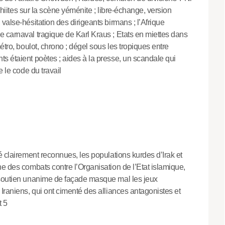
 chiites sur la scène yéménite ; libre-échange, version
valse-hésitation des dirigeants birmans ; l’Afrique
 carnaval tragique de Karl Kraus ; Etats en miettes dans
étro, boulot, chrono ; dégel sous les tropiques entre
s étaient poètes ; aides à la presse, un scandale qui
e le code du travail
é clairement reconnues, les populations kurdes d’Irak et
e des combats contre l’Organisation de l’Etat islamique,
 soutien unanime de façade masque mal les jeux
Iraniens, qui ont cimenté des alliances antagonistes et
t 5