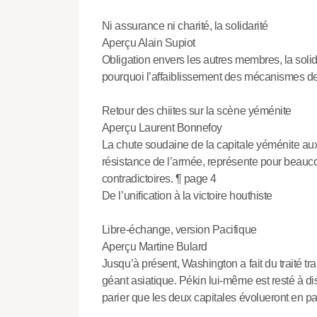
Ni assurance ni charité, la solidarité
Aperçu Alain Supiot
Obligation envers les autres membres, la soli
pourquoi l’affaiblissement des mécanismes de 
Retour des chiites sur la scène yéménite
Aperçu Laurent Bonnefoy
La chute soudaine de la capitale yéménite a
résistance de l’armée, représente pour beauco
contradictoires. ¶ page 4
De l’unification à la victoire houthiste
Libre-échange, version Pacifique
Aperçu Martine Bulard
Jusqu’à présent, Washington a fait du traité t
géant asiatique. Pékin lui-même est resté à dist
parier que les deux capitales évolueront en par