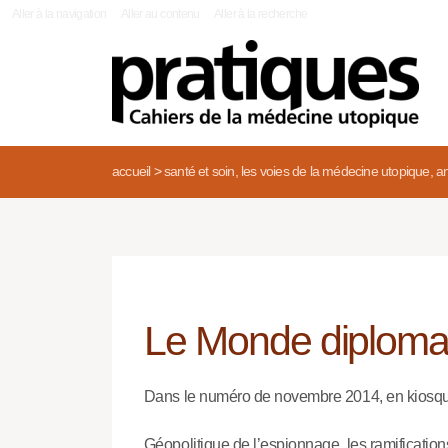
|
Aller à la navigation
Aller au contenu
Aller à la recherche
accueil
>
santé et soin, les voies de la médecine utopique, an
Le Monde diploma
Dans le numéro de novembre 2014, en kiosq
Géopolitique de l’espionnage, les ramification