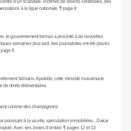
 centre d’un scandale. Victimes de lésions cérébrales, des
ensations à la ligue nationale. ¶ page 8
obre, le gouvernement birman a procédé à de nouvelles
elques semaines plus tard, des journalistes ont été placés
¶ page 9
iellement birmans. Apatride, cette minorité musulmane
 de droits élémentaires.
oussent comme des champignons
x poussant à la va-vite, spéculation immobilière... Dakar
ropole. Avec ses zones d’ombre. ¶ pages 12 et 13