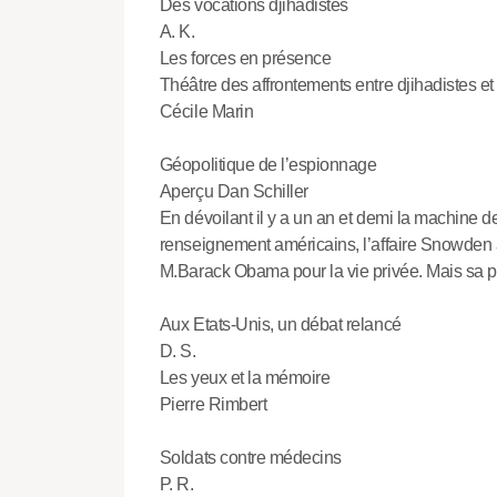
Des vocations djihadistes
A. K.
Les forces en présence
Théâtre des affrontements entre djihadistes e
Cécile Marin
Géopolitique de l’espionnage
Aperçu Dan Schiller
En dévoilant il y a un an et demi la machine d
renseignement américains, l’affaire Snowden a
M.Barack Obama pour la vie privée. Mais sa po
Aux Etats-Unis, un débat relancé
D. S.
Les yeux et la mémoire
Pierre Rimbert
Soldats contre médecins
P. R.