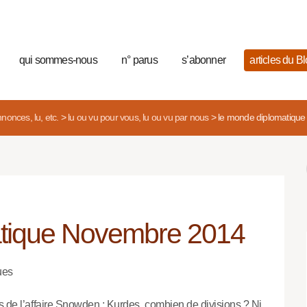
qui sommes-nous
n° parus
s’abonner
articles du B
nonces, lu, etc.
>
lu ou vu pour vous, lu ou vu par nous
>
le monde diplomatiqu
tique Novembre 2014
ues
s de l’affaire Snowden ; Kurdes, combien de divisions ? Ni