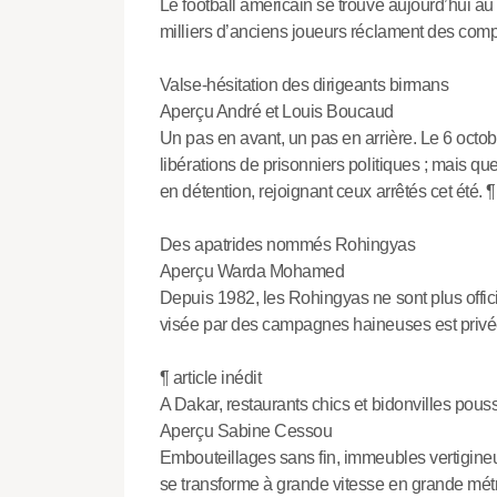
Le football américain se trouve aujourd’hui au
milliers d’anciens joueurs réclament des comp
Valse-hésitation des dirigeants birmans
Aperçu André et Louis Boucaud
Un pas en avant, un pas en arrière. Le 6 oct
libérations de prisonniers politiques ; mais qu
en détention, rejoignant ceux arrêtés cet été. 
Des apatrides nommés Rohingyas
Aperçu Warda Mohamed
Depuis 1982, les Rohingyas ne sont plus offic
visée par des campagnes haineuses est privée
¶ article inédit
A Dakar, restaurants chics et bidonvilles p
Aperçu Sabine Cessou
Embouteillages sans fin, immeubles vertigineu
se transforme à grande vitesse en grande mét