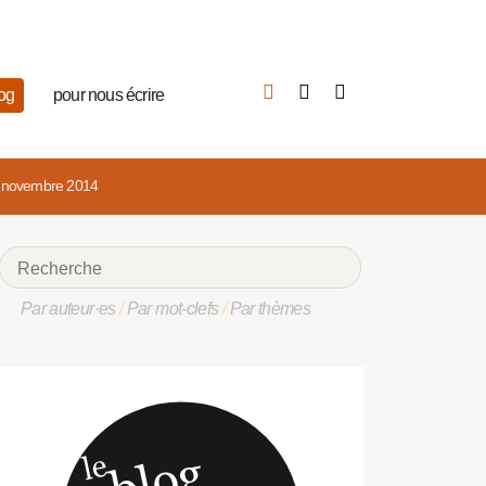
log
pour nous écrire
e novembre 2014
Par auteur·es
/
Par mot-clefs
/
Par thèmes