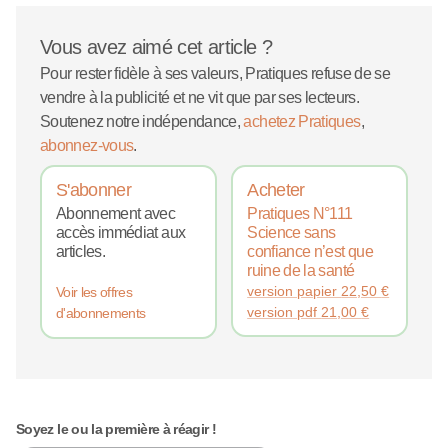
Vous avez aimé cet article ?
Pour rester fidèle à ses valeurs, Pratiques refuse de se
vendre à la publicité et ne vit que par ses lecteurs.
Soutenez notre indépendance,
achetez Pratiques
,
abonnez-vous
.
S'abonner
Acheter
Abonnement avec
Pratiques N°111
accès immédiat aux
Science sans
articles.
confiance n’est que
ruine de la santé
version papier
22,50
€
Voir les offres
version pdf
21,00
€
d'abonnements
Soyez le ou la première à réagir !