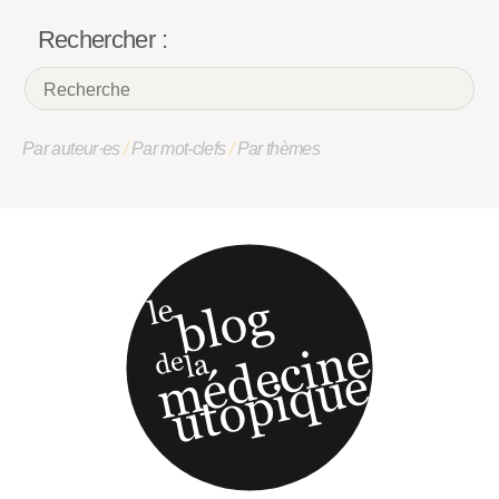
Rechercher :
Par auteur·es
/
Par mot-clefs
/
Par thèmes