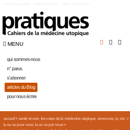
|
Aller à la navigation
Aller au contenu
Aller à la recherche
MENU
qui sommes-nous
n° parus
s’abonner
articles du Blog
pour nous écrire
accueil
>
santé et soin, les voies de la médecine utopique, annonces, lu, etc.
>
lu ou vu pour vous, lu ou vu par nous
>