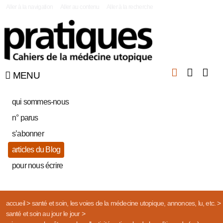
|
Aller à la navigation
Aller au contenu
Aller à la recherche
MENU
qui sommes-nous
n° parus
s’abonner
articles du Blog
pour nous écrire
accueil
>
santé et soin, les voies de la médecine utopique, annonces, lu, etc.
>
santé et soin au jour le jour
>