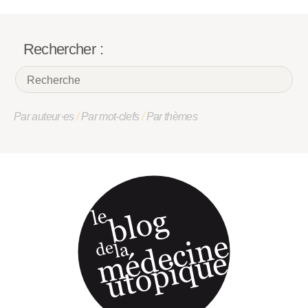
Rechercher :
Par auteur·es
/
Par mot-clefs
/
Par thèmes