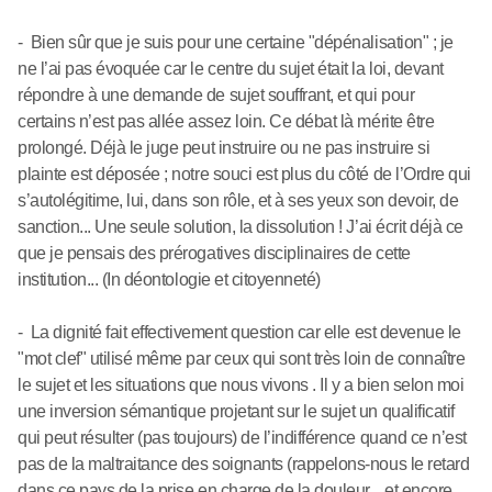
- Bien sûr que je suis pour une certaine "dépénalisation" ; je
ne l’ai pas évoquée car le centre du sujet était la loi, devant
répondre à une demande de sujet souffrant, et qui pour
certains n’est pas allée assez loin. Ce débat là mérite être
prolongé. Déjà le juge peut instruire ou ne pas instruire si
plainte est déposée ; notre souci est plus du côté de l’Ordre qui
s’autolégitime, lui, dans son rôle, et à ses yeux son devoir, de
sanction... Une seule solution, la dissolution ! J’ai écrit déjà ce
que je pensais des prérogatives disciplinaires de cette
institution... (In déontologie et citoyenneté)
- La dignité fait effectivement question car elle est devenue le
"mot clef" utilisé même par ceux qui sont très loin de connaître
le sujet et les situations que nous vivons . Il y a bien selon moi
une inversion sémantique projetant sur le sujet un qualificatif
qui peut résulter (pas toujours) de l’indifférence quand ce n’est
pas de la maltraitance des soignants (rappelons-nous le retard
dans ce pays de la prise en charge de la douleur... et encore