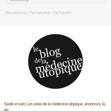
Par auteur·es
/
Par mot-clefs
/
Par thèmes
Santé et soin, Les voies de la médecine utopique, annonces, lu,
etc.