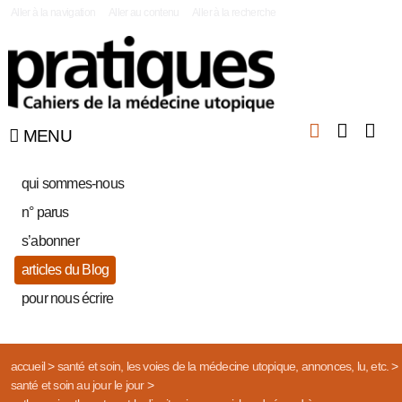
|
Aller à la navigation
Aller au contenu
Aller à la recherche
MENU
qui sommes-nous
n° parus
s’abonner
articles du Blog
pour nous écrire
accueil
>
santé et soin, les voies de la médecine utopique, annonces, lu, etc.
>
santé et soin au jour le jour
>