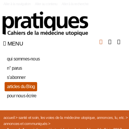
|
Aller à la navigation
Aller au contenu
Aller à la recherche
MENU
qui sommes-nous
n° parus
s’abonner
articles du Blog
pour nous écrire
accueil
>
santé et soin, les voies de la médecine utopique, annonces, lu, etc.
>
annonces et communiqués
>