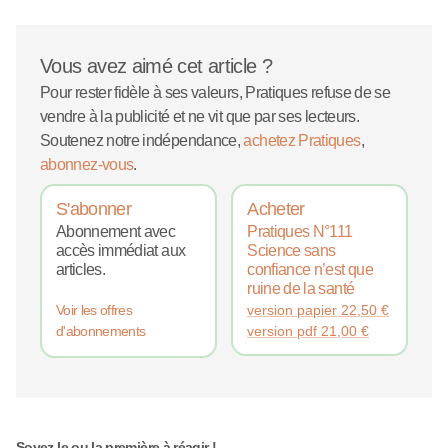
Vous avez aimé cet article ?
Pour rester fidèle à ses valeurs, Pratiques refuse de se
vendre à la publicité et ne vit que par ses lecteurs.
Soutenez notre indépendance,
achetez Pratiques
,
abonnez-vous
.
S'abonner
Acheter
Abonnement avec
Pratiques N°111
accès immédiat aux
Science sans
articles.
confiance n’est que
ruine de la santé
version papier
22,50
€
Voir les offres
version pdf
21,00
€
d'abonnements
Soyez le ou la première à réagir !