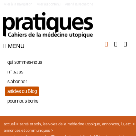
|
Aller à la navigation
Aller au contenu
Aller à la recherche
MENU
qui sommes-nous
n° parus
s’abonner
articles du Blog
pour nous écrire
accueil
>
santé et soin, les voies de la médecine utopique, annonces, lu, etc.
>
annonces et communiqués
>