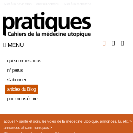
|
Aller à la navigation
Aller au contenu
Aller à la recherche
MENU
qui sommes-nous
n° parus
s’abonner
articles du Blog
pour nous écrire
accueil
>
santé et soin, les voies de la médecine utopique, annonces, lu, etc.
>
annonces et communiqués
>