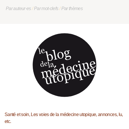
Par auteur·es
/
Par mot-clefs
/
Par thèmes
Santé et soin, Les voies de la médecine utopique, annonces, lu,
etc.