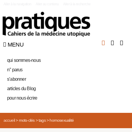
|
Aller à la navigation
Aller au contenu
Aller à la recherche
MENU
qui sommes-nous
n° parus
s’abonner
articles du Blog
pour nous écrire
accueil
>
mots-clés
>
tags
>
homosexualité