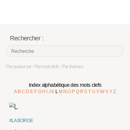
Rechercher :
Par auteur·es
/
Par mot-clefs
/
Par thèmes
Index alphabétique des mots clefs
A
B
C
D
E
F
G
H
I
J
K
L
M
N
O
P
Q
R
S
T
U
V
W
X
Y
Z
#LA BORDE