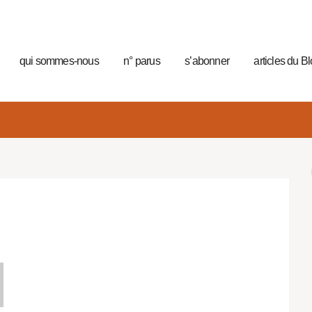
qui sommes-nous
n° parus
s’abonner
articles du B