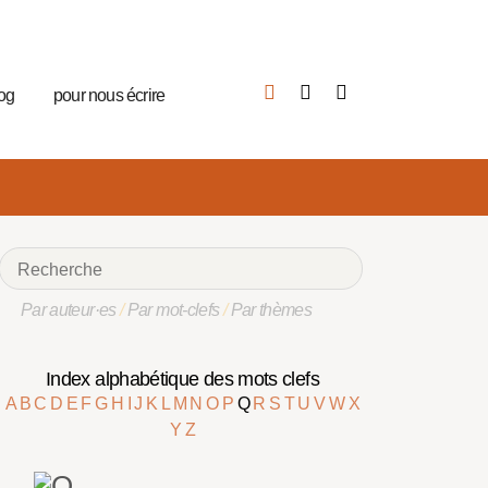
log
pour nous écrire
Par auteur·es
/
Par mot-clefs
/
Par thèmes
Index alphabétique des mots clefs
A
B
C
D
E
F
G
H
I
J
K
L
M
N
O
P
Q
R
S
T
U
V
W
X
Y
Z