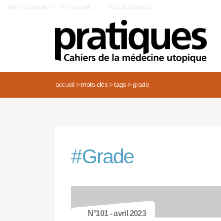
|
Aller à la navigation
Aller au contenu
Aller à la recherche
accueil
>
mots-clés
>
tags
>
grade
#
Grade
N°101 - avril 2023