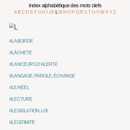
Index alphabétique des mots clefs
A
B
C
D
E
F
G
H
I
J
K
L
M
N
O
P
Q
R
S
T
U
V
W
X
Y
Z
#LA BORDE
#LÂCHETÉ
#LANCEURS D'ALERTE
#LANGAGE, PAROLE, ÉCHANGE
#LE RÉEL
#LECTURE
#LEGISLATION, LOI
#LÉGITIMITÉ