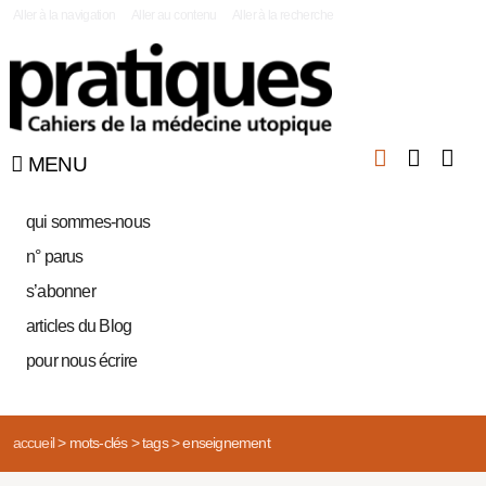
|
Aller à la navigation
Aller au contenu
Aller à la recherche
MENU
qui sommes-nous
n° parus
s’abonner
articles du Blog
pour nous écrire
accueil
>
mots-clés
>
tags
>
enseignement