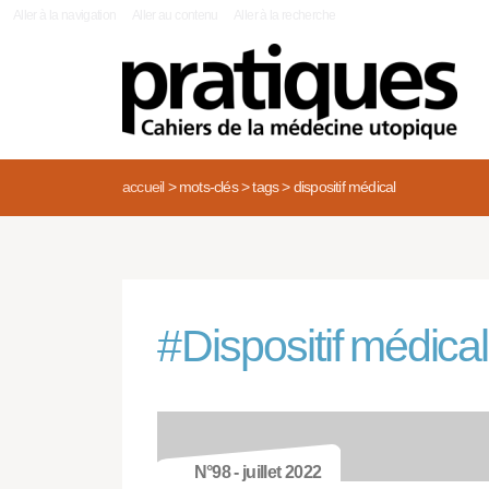
|
Aller à la navigation
Aller au contenu
Aller à la recherche
accueil
>
mots-clés
>
tags
>
dispositif médical
#
Dispositif médical
N°98 - juillet 2022