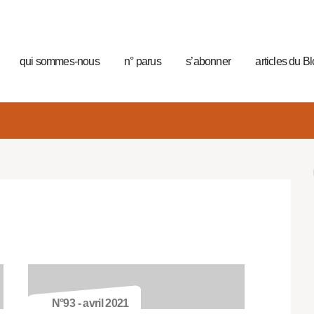
qui sommes-nous
n° parus
s’abonner
articles du B
N°93 - avril 2021