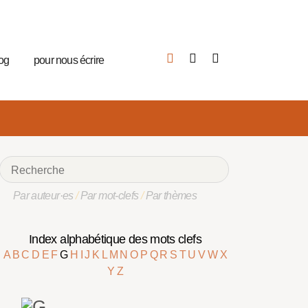
log
pour nous écrire
Par auteur·es
/
Par mot-clefs
/
Par thèmes
Index alphabétique des mots clefs
A
B
C
D
E
F
G
H
I
J
K
L
M
N
O
P
Q
R
S
T
U
V
W
X
Y
Z