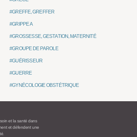
#GREFFE, GREFFER
#GRIPPE A
#GROSSESSE, GESTATION, MATERNITÉ
#GROUPE DE PAROLE
#GUÉRISSEUR
#GUERRE
#GYNÉCOLOGIE OBSTÉTRIQUE
 soin et la santé dans
ement et défendent une
té.