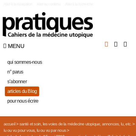
|
Aller à la navigation
Aller au contenu
Aller à la recherche
MENU
qui sommes-nous
n° parus
s’abonner
articles du Blog
pour nous écrire
accueil
>
santé et soin, les voies de la médecine utopique, annonces, lu, etc.
>
lu ou vu pour vous, lu ou vu par nous
>