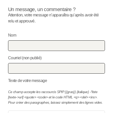
Un message, un commentaire ?
Attention, votre message n’apparaîtra qu’après avoir été
relu et approuvé.
Nom
Courriel (non publié)
Texte de votre message
Ce champ accepte les raccourcis SPIP
{{gras}}
{italique}
-*liste
[texte->url]
<quote>
<code>
et le code HTML
<q>
<del>
<ins>
.
Pour créer des paragraphes, laissez simplement des lignes vides.