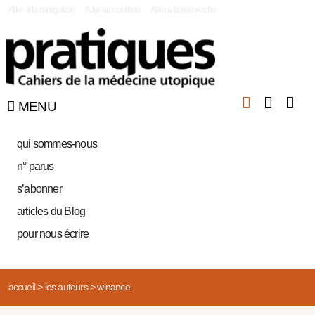
|
Aller à la navigation
Aller au contenu
Aller à la recherche
MENU
qui sommes-nous
n° parus
s’abonner
articles du Blog
pour nous écrire
accueil
>
les auteurs
>
winance