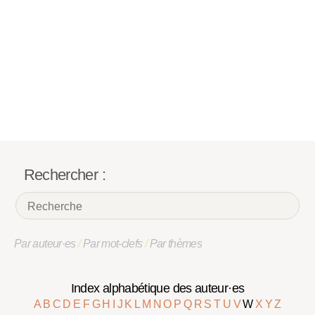
Rechercher :
Par auteur·es
/
Par mot-clefs
/
Par thèmes
Index alphabétique des auteur·es
A
B
C
D
E
F
G
H
I
J
K
L
M
N
O
P
Q
R
S
T
U
V
W
X
Y
Z