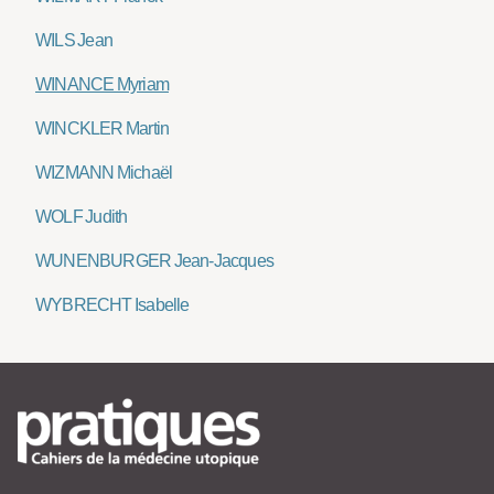
WILS Jean
WINANCE Myriam
WINCKLER Martin
WIZMANN Michaël
WOLF Judith
WUNENBURGER Jean-Jacques
WYBRECHT Isabelle