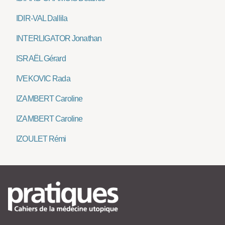
IDIR-VAL Dallila
INTERLIGATOR Jonathan
ISRAËL Gérard
IVEKOVIC Rada
IZAMBERT Caroline
IZAMBERT Caroline
IZOULET Rémi