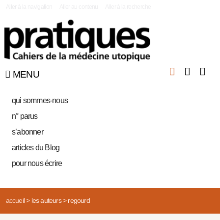
|
Aller à la navigation
Aller au contenu
Aller à la recherche
MENU
qui sommes-nous
n° parus
s’abonner
articles du Blog
pour nous écrire
accueil
>
les auteurs
>
regourd