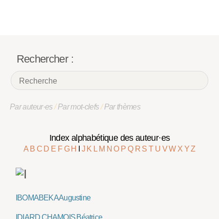
Rechercher :
Par auteur·es
/
Par mot-clefs
/
Par thèmes
Index alphabétique des auteur·es
A
B
C
D
E
F
G
H
I
J
K
L
M
N
O
P
Q
R
S
T
U
V
W
X
Y
Z
IBOMABEKA Augustine
IDIARD CHAMOIS Béatrice