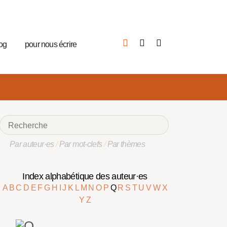
log
pour nous écrire
Par auteur·es
/
Par mot-clefs
/
Par thèmes
Index alphabétique des auteur·es
A
B
C
D
E
F
G
H
I
J
K
L
M
N
O
P
Q
R
S
T
U
V
W
X
Y
Z