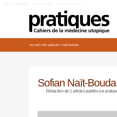
|
Aller à la navigation
Aller au contenu
Aller à la recherche
accueil
>
les auteurs
>
naït-bouda
Sofian Naït-Bouda
Rédaction de 1 articles publiés sur pratiqu