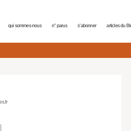
qui sommes-nous
n° parus
s’abonner
articles du B
es.fr