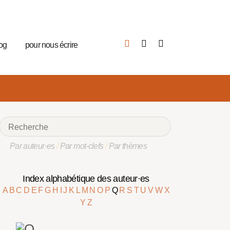
log
pour nous écrire
Par auteur·es
/
Par mot-clefs
/
Par thèmes
Index alphabétique des auteur·es
A
B
C
D
E
F
G
H
I
J
K
L
M
N
O
P
Q
R
S
T
U
V
W
X
Y
Z