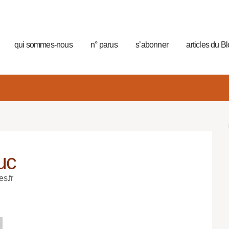
qui sommes-nous
n° parus
s’abonner
articles du B
uc
es.fr