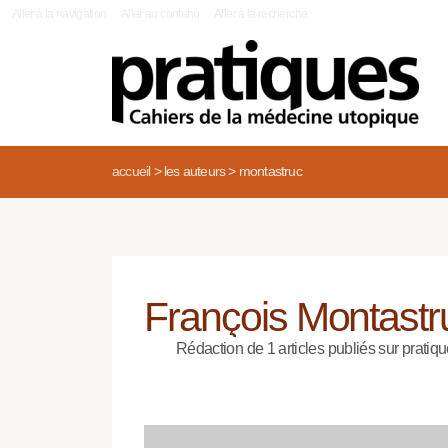
|
Aller à la navigation
Aller au contenu
Aller à la recherche
accueil
>
les auteurs
>
montastruc
François Montastr
Rédaction de 1 articles publiés sur pratiqu