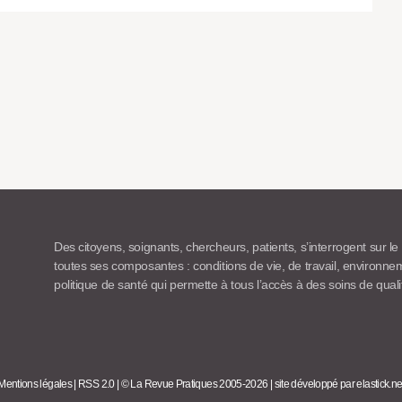
Des citoyens, soignants, chercheurs, patients, s’interrogent sur le
toutes ses composantes : conditions de vie, de travail, environn
politique de santé qui permette à tous l’accès à des soins de quali
Mentions légales
|
RSS 2.0
|
© La Revue Pratiques 2005-2026
|
site développé par elastick.ne