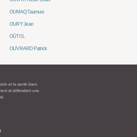
OUMAQ Taamusi
OURY Jean
OÛTI S.
OUVRARD Patrick
 soin et la santé dans
ement et défendent une
té.
t