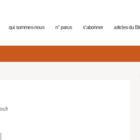
qui sommes-nous
n° parus
s’abonner
articles du B
es.fr