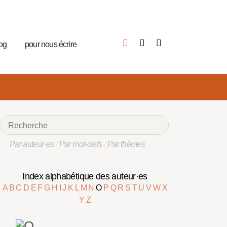
log
pour nous écrire
Par auteur·es
/
Par mot-clefs
/
Par thèmes
Index alphabétique des auteur·es
A
B
C
D
E
F
G
H
I
J
K
L
M
N
O
P
Q
R
S
T
U
V
W
X
Y
Z