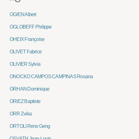
OGIEN Albert
OGLOBEFF Philippe
OHEIX Françoise
OLIVET Fabrice
OLIVIER Sylvia
ONOCKO CAMPOS CAMPINAS Rosana
ORHAN Dominique
ORIEZ Baptiste
ORR Zvika
ORTOLI Reno Geng
OSVATH Jean-Louis