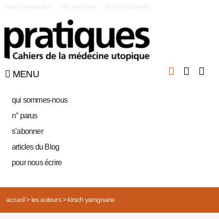
|
Aller à la navigation
Aller au contenu
Aller à la recherche
MENU
qui sommes-nous
n° parus
s’abonner
articles du Blog
pour nous écrire
accueil
>
les auteurs
>
kirsch yamgnane