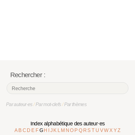
Rechercher :
Par auteur·es
/
Par mot-clefs
/
Par thèmes
Index alphabétique des auteur·es
A
B
C
D
E
F
G
H
I
J
K
L
M
N
O
P
Q
R
S
T
U
V
W
X
Y
Z