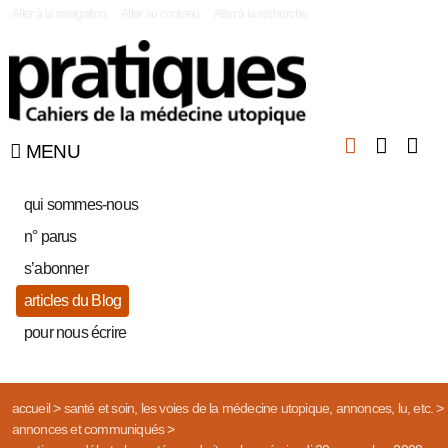
|
Aller à la navigation
Aller au contenu
Aller à la recherche
MENU
qui sommes-nous
n° parus
s’abonner
articles du Blog
pour nous écrire
accueil
>
santé et soin, les voies de la médecine utopique, annonces, lu, etc.
>
annonces et communiqués
>