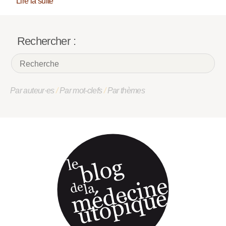
Lire la suite
Rechercher :
Par auteur·es
/
Par mot-clefs
/
Par thèmes