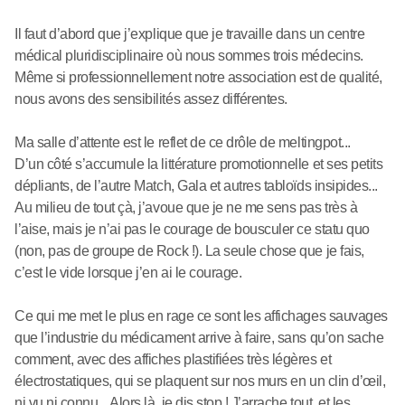
Il faut d’abord que j’explique que je travaille dans un centre
médical pluridisciplinaire où nous sommes trois médecins.
Même si professionnellement notre association est de qualité,
nous avons des sensibilités assez différentes.
Ma salle d’attente est le reflet de ce drôle de meltingpot...
D’un côté s’accumule la littérature promotionnelle et ses petits
dépliants, de l’autre Match, Gala et autres tabloïds insipides...
Au milieu de tout çà, j’avoue que je ne me sens pas très à
l’aise, mais je n’ai pas le courage de bousculer ce statu quo
(non, pas de groupe de Rock !). La seule chose que je fais,
c’est le vide lorsque j’en ai le courage.
Ce qui me met le plus en rage ce sont les affichages sauvages
que l’industrie du médicament arrive à faire, sans qu’on sache
comment, avec des affiches plastifiées très légères et
électrostatiques, qui se plaquent sur nos murs en un clin d’œil,
ni vu ni connu... Alors là, je dis stop ! J’arrache tout, et les