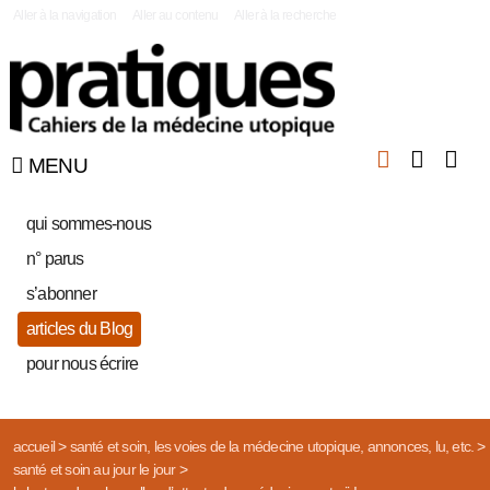
|
Aller à la navigation
Aller au contenu
Aller à la recherche
MENU
qui sommes-nous
n° parus
s’abonner
articles du Blog
pour nous écrire
accueil
>
santé et soin, les voies de la médecine utopique, annonces, lu, etc.
>
santé et soin au jour le jour
>