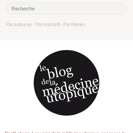
Par auteur·es
/
Par mot-clefs
/
Par thèmes