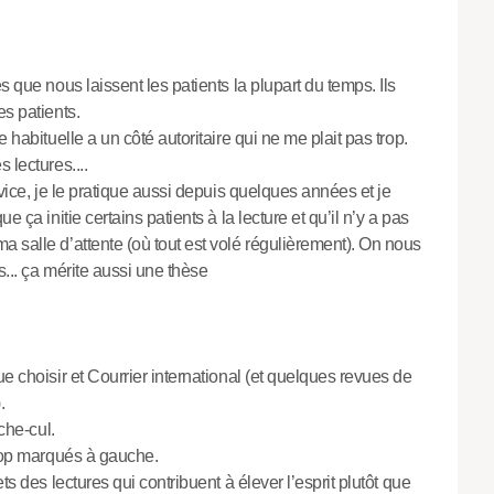
s que nous laissent les patients la plupart du temps. Ils
es patients.
 habituelle a un côté autoritaire qui ne me plait pas trop.
 lectures....
rvice, je le pratique aussi depuis quelques années et je
 ça initie certains patients à la lecture et qu’il n’y a pas
 salle d’attente (où tout est volé régulièrement). On nous
s... ça mérite aussi une thèse
e choisir et Courrier international (et quelques revues de
.
che-cul.
trop marqués à gauche.
ts des lectures qui contribuent à élever l’esprit plutôt que