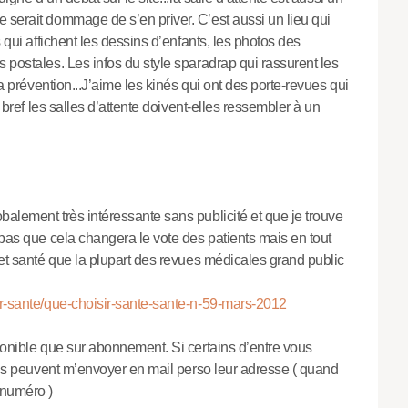
 serait dommage de s’en priver. C’est aussi un lieu qui
s qui affichent les dessins d’enfants, les photos des
 postales. Les infos du style sparadrap qui rassurent les
la prévention...J’aime les kinés qui ont des porte-revues qui
n bref les salles d’attente doivent-elles ressembler à un
alement très intéressante sans publicité et que je trouve
 pas que cela changera le vote des patients mais en tout
 et santé que la plupart des revues médicales grand public
ir-sante/que-choisir-sante-sante-n-59-mars-2012
ponible que sur abonnement. Si certains d’entre vous
 ils peuvent m’envoyer en mail perso leur adresse ( quand
 numéro )