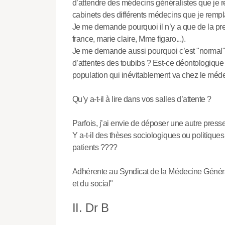
d’attendre des médecins généralistes que je 
cabinets des différents médecins que je remplac
Je me demande pourquoi il n’y a que de la press
france, marie claire, Mme figaro...).
Je me demande aussi pourquoi c’est "normal" 
d’attentes des toubibs ? Est-ce déontologique
population qui inévitablement va chez le médec
Qu’y a-t-il à lire dans vos salles d’attente ?
Parfois, j’ai envie de déposer une autre presse.
Y a-t-il des thèses sociologiques ou politiques 
patients ????
Adhérente au Syndicat de la Médecine Généra
et du social"
II. Dr B