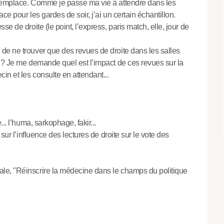
remplace. Comme je passe ma vie à attendre dans les
e pour les gardes de soir, j’ai un certain échantillon.
e de droite (le point, l’express, paris match, elle, jour de
de ne trouver que des revues de droite dans les salles
 ? Je me demande quel est l’impact de ces revues sur la
in et les consulte en attendant...
.. l’huma, sarkophage, fakir...
sur l’influence des lectures de droite sur le vote des
le, "Réinscrire la médecine dans le champs du politique