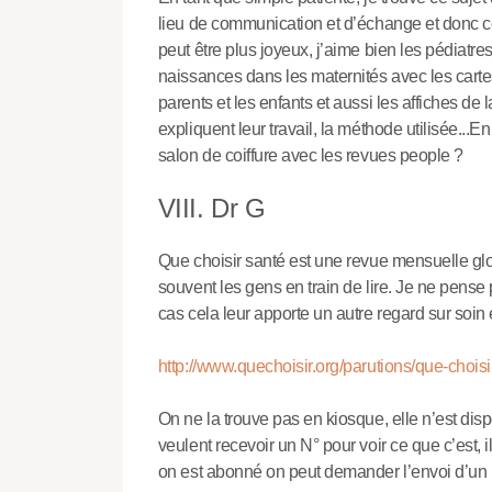
lieu de communication et d’échange et donc ce
peut être plus joyeux, j’aime bien les pédiatre
naissances dans les maternités avec les cartes
parents et les enfants et aussi les affiches de 
expliquent leur travail, la méthode utilisée...E
salon de coiffure avec les revues people ?
VIII. Dr G
Que choisir santé est une revue mensuelle glob
souvent les gens en train de lire. Je ne pense
cas cela leur apporte un autre regard sur soin
http://www.quechoisir.org/parutions/que-chois
On ne la trouve pas en kiosque, elle n’est dis
veulent recevoir un N° pour voir ce que c’est,
on est abonné on peut demander l’envoi d’un