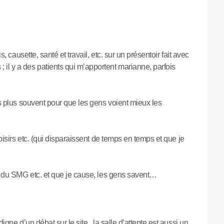
s, causette, santé et travail, etc. sur un présentoir fait avec
il y a des patients qui m’apportent marianne, parfois
os plus souvent pour que les gens voient mieux les
loisirs etc. (qui disparaissent de temps en temps et que je
CP du SMG etc. et que je cause, les gens savent…
igne d’un débat sur le site...la salle d’attente est aussi un