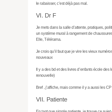
le rabaisser, c’est déjà pas mal.
VI. Dr F
Je mets dans la salle d’attente, pratiques, politi
un système mural à rangement de chaussures ; 
Elle, Télérama.
Je crois qu’il faut que je vire les vieux numér
nouveaux
Il y a des bd et des livres d’enfants école des 
renouvelle)
Bref , j’affiche, mais comme il y a aussi les 
VII. Patiente
En tant que simple patiente, je trouve ce sujet d