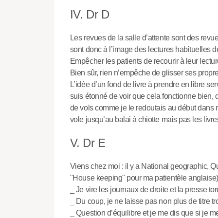
IV. Dr D
Les revues de la salle d’attente sont des revue
sont donc à l’image des lectures habituelles d
Empêcher les patients de recourir à leur lecture
Bien sûr, rien n’empêche de glisser ses propres
L’idée d’un fond de livre à prendre en libre se
suis étonné de voir que cela fonctionne bien, que
de vols comme je le redoutais au début dans ma
vole jusqu’au balai à chiotte mais pas les livre
V. Dr E
Viens chez moi : il y a National geographic, Qu
"House keeping" pour ma patientèle anglaise)
_ Je vire les journaux de droite et la presse tor
_ Du coup, je ne laisse pas non plus de titre 
_ Question d’équilibre et je me dis que si je me