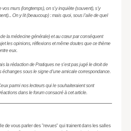
e vos murs (longtemps), on s’y inquiète (souvent), s’y
t)... On y lit (beaucoup) : mais quoi, sous l’aile de quel
 de la médecine générale) et au cœur par conséquent
ujet les opinions, réflexions et même doutes que ce thème
entre eux.
s la rédaction de Pratiques ne s’est pas jugé le droit de
es échanges sous le signe d’une amicale correspondance.
 Ceux parmi nos lecteurs qui le souhaiteraient sont
 réactions dans le forum consacré à cet article.
le de vous parler des "revues" qui trainent dans les salles