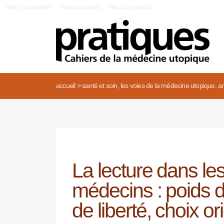
|
Aller à la navigation
Aller au contenu
Aller à la recherche
accueil
>
santé et soin, les voies de la médecine utopique, an
La lecture dans les
médecins : poids 
de liberté, choix or