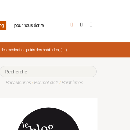
log
pour nous écrire
te des médecins : poids des habitudes, (…)
Par auteur·es
/
Par mot-clefs
/
Par thèmes