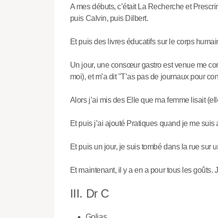
A mes débuts, c’était La Recherche et Prescrire
puis Calvin, puis Dilbert.
Et puis des livres éducatifs sur le corps humai
Un jour, une consœur gastro est venue me consu
moi), et m’a dit "T’as pas de journaux pour con
Alors j’ai mis des Elle que ma femme lisait (elle 
Et puis j’ai ajouté Pratiques quand je me sui
Et puis un jour, je suis tombé dans la rue sur
Et maintenant, il y a en a pour tous les goûts. 
III. Dr C
Golias