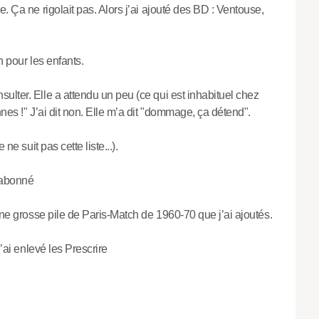
. Ça ne rigolait pas. Alors j’ai ajouté des BD : Ventouse,
n pour les enfants.
lter. Elle a attendu un peu (ce qui est inhabituel chez
nes !" J’ai dit non. Elle m’a dit "dommage, ça détend".
ne suit pas cette liste...).
s abonné
 une grosse pile de Paris-Match de 1960-70 que j’ai ajoutés.
J’ai enlevé les Prescrire