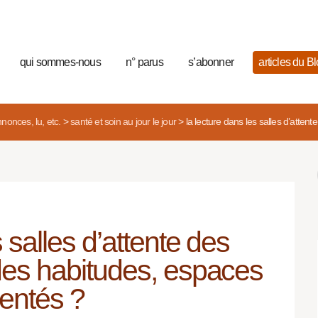
qui sommes-nous
n° parus
s’abonner
articles du B
nonces, lu, etc.
>
santé et soin au jour le jour
>
la lecture dans les salles d’atten
 salles d’attente des
des habitudes, espaces
ientés ?