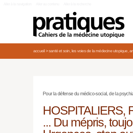
|
Aller à la navigation
Aller au contenu
Aller à la recherche
accueil
>
santé et soin, les voies de la médecine utopique, an
Pour la défense du médico-social, de la psychia
HOSPITALIERS, 
... Du mépris, tou