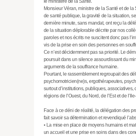
le ministère de la Santé.
Monsieur Véran, ministre de la Santé et de la S
de santé publique, la gravité de la situation, 
dernière minute, sans mandat, ont reçu la délé
de la situation déplorable décrite par nos col
paroles et nos écrits ne suscitent donc pas l’in
vis de la prise en soin des personnes en sou
Ce n’est décidemment pas sa priorité. Le dém
poursuit dans un silence assourdissant du min
arguments de la souffrance humaine.
Pourtant, le rassemblement regroupait des délé
psychomotricien(ne)s, ergothérapeutes, psychol
surtout d’institutions, publiques, associative
régions de l’Ouest, du Nord, de l’Est et de l’Il
Face à ce déni de réalité, la délégation des pr
fait savoir sa détermination et revendiqué l’ab
• La mise en place de moyens humains et maté
un accueil et une prise en soins dans des condi