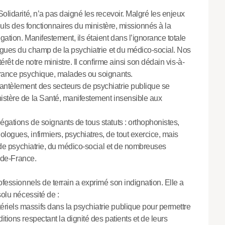
olidarité, n’a pas daigné les recevoir. Malgré les enjeux
seuls des fonctionnaires du ministère, missionnés à la
gation. Manifestement, ils étaient dans l’ignorance totale
lègues du champ de la psychiatrie et du médico-social. Nos
térêt de notre ministre. Il confirme ainsi son dédain vis-à-
ffrance psychique, malades ou soignants.
antèlement des secteurs de psychiatrie publique se
istère de la Santé, manifestement insensible aux
gations de soignants de tous statuts : orthophonistes,
ogues, infirmiers, psychiatres, de tout exercice, mais
s, de psychiatrie, du médico-social et de nombreuses
e-de-France.
ofessionnels de terrain a exprimé son indignation. Elle a
solu nécessité de :
riels massifs dans la psychiatrie publique pour permettre
tions respectant la dignité des patients et de leurs