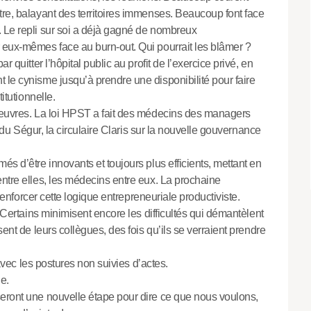
tre, balayant des territoires immenses. Beaucoup font face
 Le repli sur soi a déjà gagné de nombreux
 eux-mêmes face au burn-out. Qui pourrait les blâmer ?
 quitter l’hôpital public au profit de l’exercice privé, en
 le cynisme jusqu’à prendre une disponibilité pour faire
itutionnelle.
uleuvres. La loi HPST a fait des médecins des managers
ue du Ségur, la circulaire Claris sur la nouvelle gouvernance
és d’être innovants et toujours plus efficients, mettant en
entre elles, les médecins entre eux. La prochaine
 renforcer cette logique entrepreneuriale productiviste.
. Certains minimisent encore les difficultés qui démantèlent
sent de leurs collègues, des fois qu’ils se verraient prendre
 avec les postures non suivies d’actes.
le.
seront une nouvelle étape pour dire ce que nous voulons,