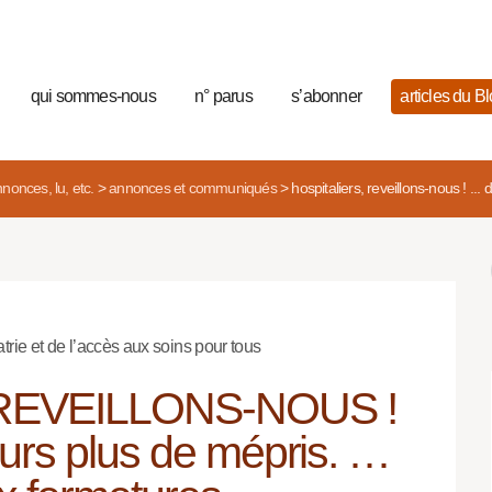
qui sommes-nous
n° parus
s’abonner
articles du B
nonces, lu, etc.
>
annonces et communiqués
>
hospitaliers, reveillons-nous ! ..
trie et de l’accès aux soins pour tous
REVEILLONS-NOUS !
jours plus de mépris. …