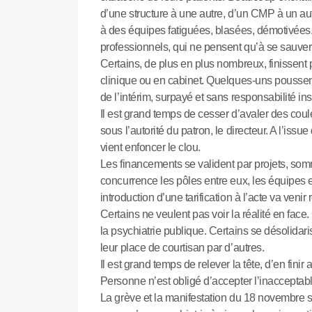
d’une structure à une autre, d’un CMP à un au
à des équipes fatiguées, blasées, démotivées.
professionnels, qui ne pensent qu’à se sauver
Certains, de plus en plus nombreux, finissent par
clinique ou en cabinet. Quelques-uns poussent
de l’intérim, surpayé et sans responsabilité inst
Il est grand temps de cesser d’avaler des co
sous l’autorité du patron, le directeur. A l’iss
vient enfoncer le clou.
Les financements se valident par projets, somm
concurrence les pôles entre eux, les équipes 
introduction d’une tarification à l’acte va venir
Certains ne veulent pas voir la réalité en face
la psychiatrie publique. Certains se désolidari
leur place de courtisan par d’autres.
Il est grand temps de relever la tête, d’en finir
Personne n’est obligé d’accepter l’inacceptab
La grève et la manifestation du 18 novembre 