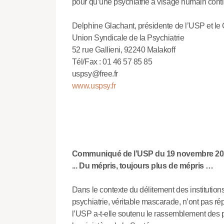
pour qu’une psychiatrie à visage humain contin
Delphine Glachant, présidente de l’USP et le 
Union Syndicale de la Psychiatrie
52 rue Gallieni, 92240 Malakoff
Tél/Fax : 01 46 57 85 85
uspsy@free.fr
www.uspsy.fr
Communiqué de l’USP du 19 novembre 20
... Du mépris, toujours plus de mépris …
Dans le contexte du délitement des institutions
psychiatrie, véritable mascarade, n’ont pas ré
l’USP a-t-elle soutenu le rassemblement des 