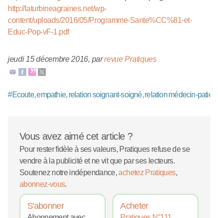
http://laturbineagraines.net/wp-
content/uploads/2016/05/Programme-Sante%CC%81-et-
Educ-Pop-vF-1.pdf
jeudi 15 décembre 2016
,
par
revue Pratiques
#
Ecoute, empathie, relation soignant-soigné, relation médecin-patient
Vous avez aimé cet article ?
Pour rester fidèle à ses valeurs, Pratiques refuse de se
vendre à la publicité et ne vit que par ses lecteurs.
Soutenez notre indépendance,
achetez Pratiques
,
abonnez-vous
.
S'abonner
Acheter
Abonnement avec
Pratiques N°111