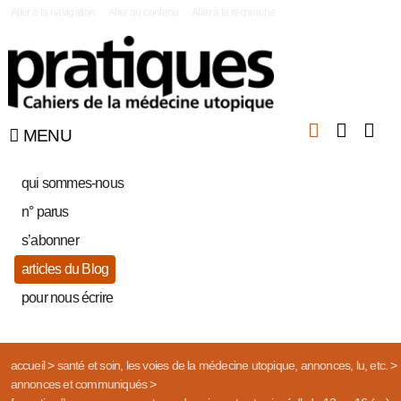
|
Aller à la navigation
Aller au contenu
Aller à la recherche
MENU
qui sommes-nous
n° parus
s’abonner
articles du Blog
pour nous écrire
accueil
>
santé et soin, les voies de la médecine utopique, annonces, lu, etc.
>
annonces et communiqués
>