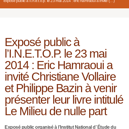
exposé public à l’i.n.e.t.o.p. le 23 mai 2014 : eric hamraoui a invité (…)
Exposé public à
l’I.N.E.T.O.P. le 23 mai
2014 : Eric Hamraoui a
invité Christiane Vollaire
et Philippe Bazin à venir
présenter leur livre intitulé
Le Milieu de nulle part
Exposé public organisé à l’Institut National d’ Étude du