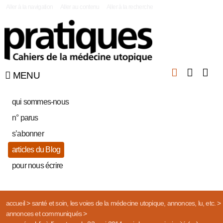
|
Aller à la navigation
Aller au contenu
Aller à la recherche
MENU
qui sommes-nous
n° parus
s’abonner
articles du Blog
pour nous écrire
accueil
>
santé et soin, les voies de la médecine utopique, annonces, lu, etc.
>
annonces et communiqués
>