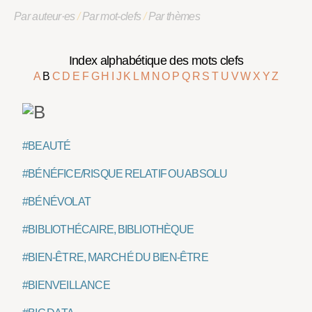
Par auteur·es
/
Par mot-clefs
/
Par thèmes
Index alphabétique des mots clefs
A
B
C
D
E
F
G
H
I
J
K
L
M
N
O
P
Q
R
S
T
U
V
W
X
Y
Z
#BEAUTÉ
#BÉNÉFICE/RISQUE RELATIF OU ABSOLU
#BÉNÉVOLAT
#BIBLIOTHÉCAIRE, BIBLIOTHÈQUE
#BIEN-ÊTRE, MARCHÉ DU BIEN-ÊTRE
#BIENVEILLANCE