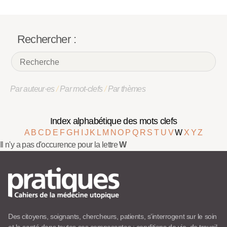
Rechercher :
Par auteur·es
/
Par mot-clefs
/
Par thèmes
Index alphabétique des mots clefs
A
B
C
D
E
F
G
H
I
J
K
L
M
N
O
P
Q
R
S
T
U
V
W
X
Y
Z
Il n'y a pas d'occurence pour la lettre
W
Des citoyens, soignants, chercheurs, patients, s’interrogent sur le soin