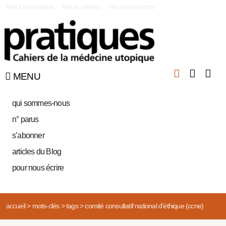
|
Aller à la navigation
Aller au contenu
Aller à la recherche
MENU
qui sommes-nous
n° parus
s’abonner
articles du Blog
pour nous écrire
accueil
>
mots-clés
>
tags
>
comité consultatif national d’éthique (ccne)