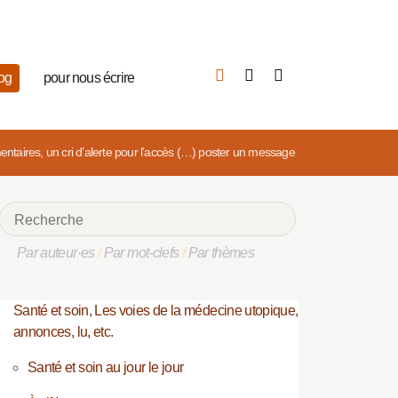
log
pour nous écrire
mentaires, un cri d’alerte pour l’accès (…)
poster un message
Par auteur·es
/
Par mot-clefs
/
Par thèmes
Santé et soin, Les voies de la médecine utopique,
annonces, lu, etc.
Santé et soin au jour le jour