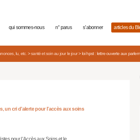
qui sommes-nous
n° parus
s’abonner
articles du B
nonces, lu, etc.
>
santé et soin au jour le jour
>
loi hpst : lettre ouverte aux parle
, un cri d’alerte pour l’accès aux soins
tes pour l’Accès aux Soins et le