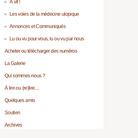
À vif !
Les voies de la médecine utopique
Annonces et Communiqués
Lu ou vu pour vous, lu ou vu par nous
Acheter ou télécharger des numéros
La Galerie
Qui sommes-nous ?
À lire ou (re)lire…
Quelques amis
Soutien
Archives