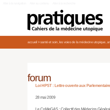
|
Aller à la navigation
Aller au contenu
Aller à la recherche
accueil
>
santé et soin, les voies de la médecine utopique, an
forum
Loi HPST : Lettre ouverte aux Parlementaires
28 mai 2009
Le CoMeGAS : Collectif des Médecins Généralis