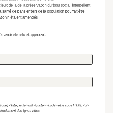
x de la de la préservation du tissu social, interpellent
a santé de pans entiers de la population pourrait être
ration n’étaient amendés.
s avoir été relu et approuvé.
alique}
-*liste
[texte->url]
<quote>
<code>
et le code HTML
<q>
simplement des lignes vides.