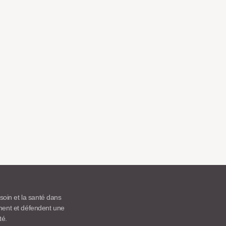
 soin et la santé dans
ement et défendent une
té.