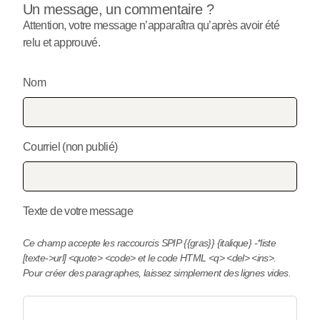
Un message, un commentaire ?
Attention, votre message n’apparaîtra qu’après avoir été
relu et approuvé.
Nom
Courriel (non publié)
Texte de votre message
Ce champ accepte les raccourcis SPIP
{{gras}}
{italique}
-*liste
[texte->url]
<quote>
<code>
et le code HTML
<q>
<del>
<ins>
.
Pour créer des paragraphes, laissez simplement des lignes vides.