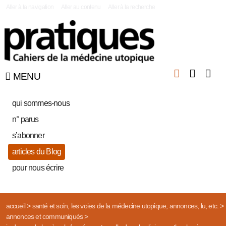
|
Aller à la navigation
Aller au contenu
Aller à la recherche
MENU
qui sommes-nous
n° parus
s’abonner
articles du Blog
pour nous écrire
accueil
>
santé et soin, les voies de la médecine utopique, annonces, lu, etc.
>
annonces et communiqués
>