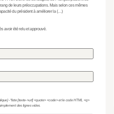
 rang de leurs préoccupations. Mais selon ces mêmes
capacité du président à améliorer la (…)
s avoir été relu et approuvé.
alique}
-*liste
[texte->url]
<quote>
<code>
et le code HTML
<q>
simplement des lignes vides.