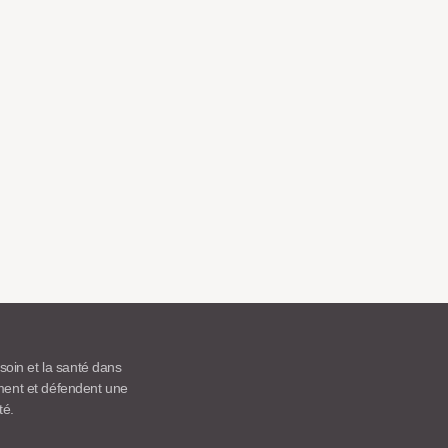
 soin et la santé dans
ement et défendent une
té.