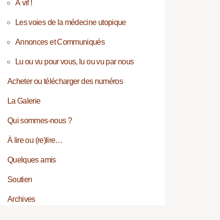
À vif !
Les voies de la médecine utopique
Annonces et Communiqués
Lu ou vu pour vous, lu ou vu par nous
Acheter ou télécharger des numéros
La Galerie
Qui sommes-nous ?
À lire ou (re)lire…
Quelques amis
Soutien
Archives