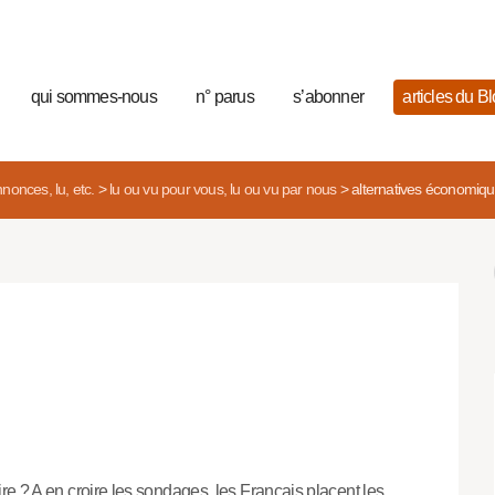
qui sommes-nous
n° parus
s’abonner
articles du B
nonces, lu, etc.
>
lu ou vu pour vous, lu ou vu par nous
>
alternatives économiq
ire ? A en croire les sondages, les Français placent les