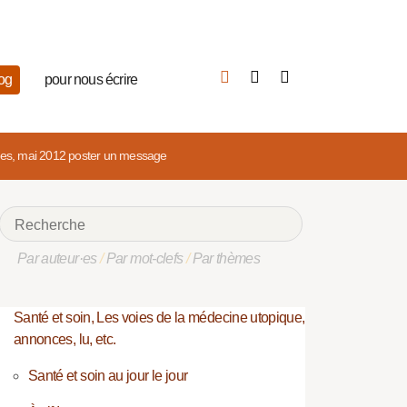
log
pour nous écrire
ues, mai 2012
poster un message
Par auteur·es
/
Par mot-clefs
/
Par thèmes
Santé et soin, Les voies de la médecine utopique,
annonces, lu, etc.
Santé et soin au jour le jour