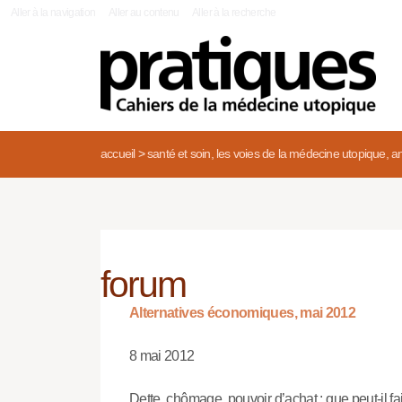
|
Aller à la navigation
Aller au contenu
Aller à la recherche
accueil
>
santé et soin, les voies de la médecine utopique, an
forum
Alternatives économiques, mai 2012
8 mai 2012
Dette, chômage, pouvoir d’achat : que peut-il fa