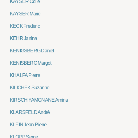
KAYSER Odile
KAYSER Marie
KECK Frédéric
KEHR Janina
KENIGSBERG Daniel
KENISBERG Margot
KHALFA Pierre
KILICHEK Suzanne
KIRSCH YAMGNANE Amina
KLARSFELD André
KLEIN Jean-Pierre
KLOPP Serge