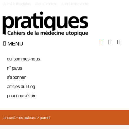
|
Aller à la navigation
Aller au contenu
Aller à la recherche
MENU
qui sommes-nous
n° parus
s’abonner
articles du Blog
pour nous écrire
accueil
>
les auteurs
>
parent