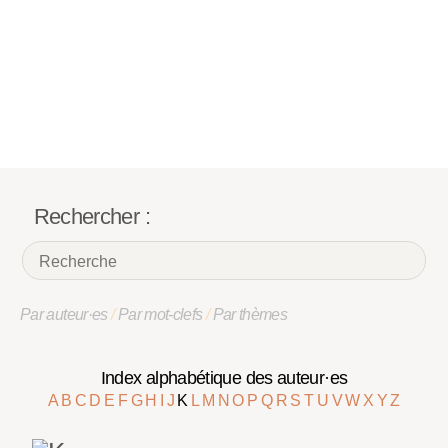
Rechercher :
Par auteur·es
/
Par mot-clefs
/
Par thèmes
Index alphabétique des auteur·es
A
B
C
D
E
F
G
H
I
J
K
L
M
N
O
P
Q
R
S
T
U
V
W
X
Y
Z