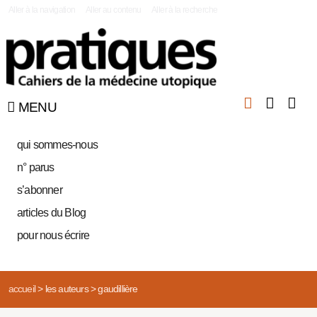
|
Aller à la navigation
Aller au contenu
Aller à la recherche
MENU
qui sommes-nous
n° parus
s’abonner
articles du Blog
pour nous écrire
accueil
>
les auteurs
>
gaudillière