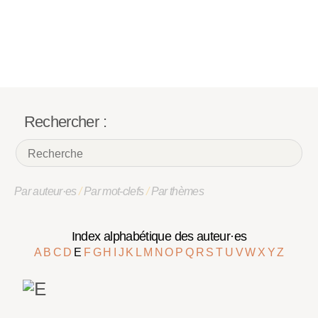
Rechercher :
Par auteur·es
/
Par mot-clefs
/
Par thèmes
Index alphabétique des auteur·es
A
B
C
D
E
F
G
H
I
J
K
L
M
N
O
P
Q
R
S
T
U
V
W
X
Y
Z