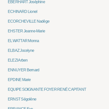
EBERHART Joséphine
ECHINARD Lionel
ECORCHEVILLE Nadège
EHSTER Jeanne-Marie
EL WATTAR Monna
ELBAZ Jocelyne
ELEZI Arben
ENNUYER Bernard
EPDINE Marie
EQUIPE SOIGNANTE FOYER RENÉ CAPITANT
ERNST Ségolène
ERRANCE Eve