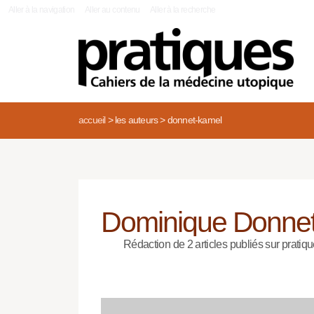
|
Aller à la navigation
Aller au contenu
Aller à la recherche
accueil
>
les auteurs
>
donnet-kamel
Dominique Donne
Rédaction de 2 articles publiés sur pratiqu