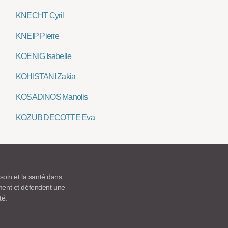
KNECHT Cyril
KNEIP Pierre
KOENIG Isabelle
KOHISTANI Zakia
KOSADINOS Manolis
KOZUB DECOTTE Eva
 soin et la santé dans
ement et défendent une
té.