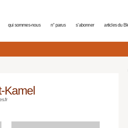
qui sommes-nous
n° parus
s’abonner
articles du B
t-Kamel
es.fr