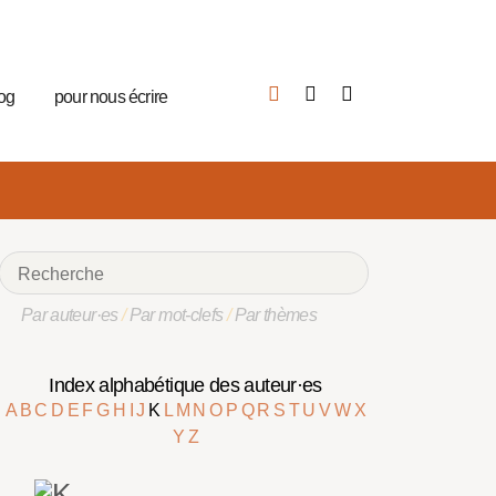
log
pour nous écrire
Par auteur·es
/
Par mot-clefs
/
Par thèmes
Index alphabétique des auteur·es
A
B
C
D
E
F
G
H
I
J
K
L
M
N
O
P
Q
R
S
T
U
V
W
X
Y
Z