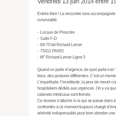
Vendredi 13 juin 2014 entre 1
Entrée libre ! La rencontre sera accompagnée 
convivialité.
- Locaux de Prescrire
- Salle F-D
- 68-70 bd Richard Lenoir
- 75011 PARIS
- M° Richard-Lenoir Ligne 5
Quand on parle d’urgence, de quoi parle-t-on
lieux, des postures différentes. C’est un mom
L’inquiétude, l’incertitude, la peur de mourir c
hospitaliers dédiés aux urgences. On y va qua
cabinets médicaux sont fermés.
Ce dossier s’attache à ce qui se passe dans l
confrontés à ce moment toujours chargé d’émo
sérénité indispensable pour bien aborder une