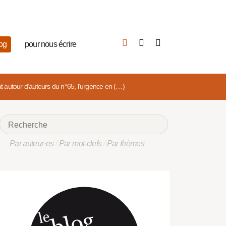
log
pour nous écrire
at autour d’auteurs du n°65, l’urgence en (…)
Par auteur·es
/
Par mot-clefs
/
Par thèmes