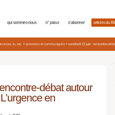
qui sommes-nous
n° parus
s’abonner
articles du B
nonces, lu, etc.
>
annonces et communiqués
>
vendredi 13 juin : rencontre-déb
 rencontre-débat autour
 L’urgence en