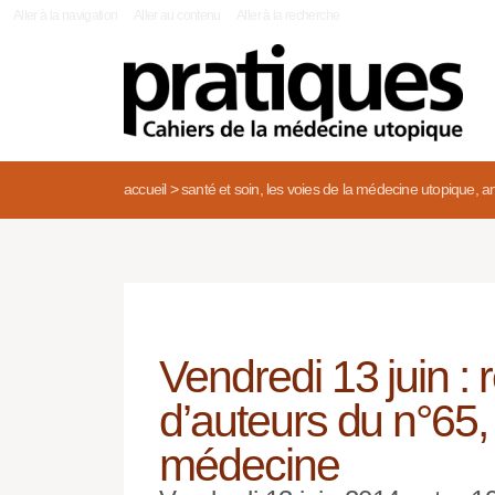
|
Aller à la navigation
Aller au contenu
Aller à la recherche
accueil
>
santé et soin, les voies de la médecine utopique, an
Vendredi 13 juin :
d’auteurs du n°65,
médecine