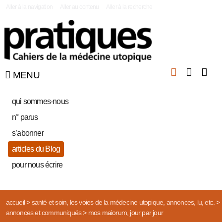
|
Aller à la navigation
Aller au contenu
Aller à la recherche
MENU
qui sommes-nous
n° parus
s’abonner
articles du Blog
pour nous écrire
accueil
>
santé et soin, les voies de la médecine utopique, annonces, lu, etc.
>
annonces et communiqués
>
mos maiorum, jour par jour