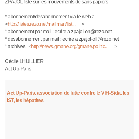
ZPAJOL liste sur les mouvements de sans papiers
* abonnement/desabonnement via le web a
<
http://listes.rezo.net/mailman/list...
>
* abonnement par mail : ecrire a zpajol-on@rezo.net
* desabonnement par mail : ecrire a zpajol-off@rezo.net
* archives :
<
http://news.gmane.org/gmane.politic...
>
Cécile LHUILLIER
Act Up-Paris
Act Up-Paris, association de lutte contre le VIH-Sida, les
IST, les hépatites