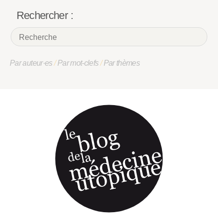
Rechercher :
Par auteur·es
/
Par mot-clefs
/
Par thèmes