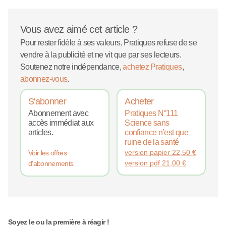
Vous avez aimé cet article ?
Pour rester fidèle à ses valeurs, Pratiques refuse de se
vendre à la publicité et ne vit que par ses lecteurs.
Soutenez notre indépendance,
achetez Pratiques
,
abonnez-vous
.
S'abonner
Acheter
Abonnement avec
Pratiques N°111
accès immédiat aux
Science sans
articles.
confiance n’est que
ruine de la santé
version papier
22,50
€
Voir les offres
version pdf
21,00
€
d'abonnements
Soyez le ou la première à réagir !