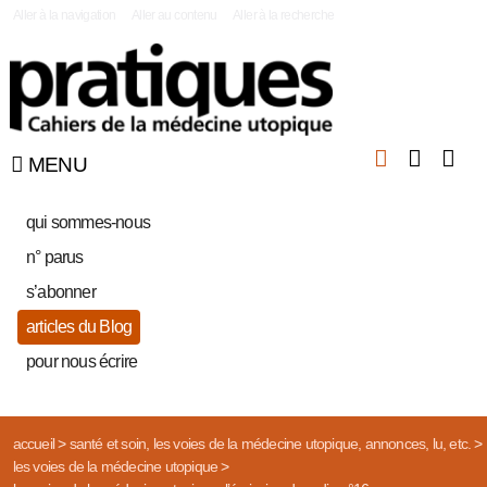
|
Aller à la navigation
Aller au contenu
Aller à la recherche
MENU
qui sommes-nous
n° parus
s’abonner
articles du Blog
pour nous écrire
accueil
>
santé et soin, les voies de la médecine utopique, annonces, lu, etc.
>
les voies de la médecine utopique
>