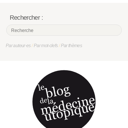
Rechercher :
Par auteur·es
/
Par mot-clefs
/
Par thèmes