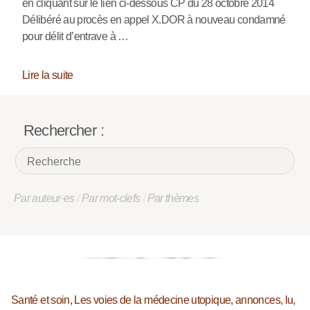
en cliquant sur le lien ci-dessous CP du 28 octobre 2014
Délibéré au procès en appel X.DOR à nouveau condamné
pour délit d’entrave à …
Lire la suite
Rechercher :
Par auteur·es
/
Par mot-clefs
/
Par thèmes
Santé et soin, Les voies de la médecine utopique, annonces, lu,