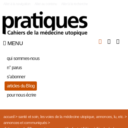
|
Aller à la navigation
Aller au contenu
Aller à la recherche
MENU
qui sommes-nous
n° parus
s’abonner
articles du Blog
pour nous écrire
accueil
>
santé et soin, les voies de la médecine utopique, annonces, lu, etc.
>
annonces et communiqués
>