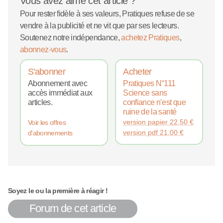
Vous avez aimé cet article ?
Pour rester fidèle à ses valeurs, Pratiques refuse de se
vendre à la publicité et ne vit que par ses lecteurs.
Soutenez notre indépendance,
achetez Pratiques
,
abonnez-vous
.
S'abonner
Acheter
Abonnement avec
Pratiques N°111
accès immédiat aux
Science sans
articles.
confiance n’est que
ruine de la santé
version papier
22,50
€
Voir les offres
version pdf
21,00
€
d'abonnements
Soyez le ou la première à réagir !
Forum de cet article