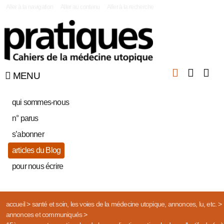
|
Aller à la navigation
Aller au contenu
Aller à la recherche
MENU
qui sommes-nous
n° parus
s’abonner
articles du Blog
pour nous écrire
accueil
>
santé et soin, les voies de la médecine utopique, annonces, lu, etc.
>
annonces et communiqués
>