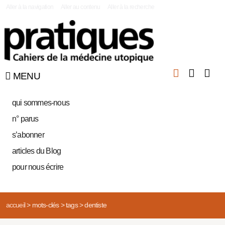
|
Aller à la navigation
Aller au contenu
Aller à la recherche
MENU
qui sommes-nous
n° parus
s’abonner
articles du Blog
pour nous écrire
accueil
>
mots-clés
>
tags
>
dentiste