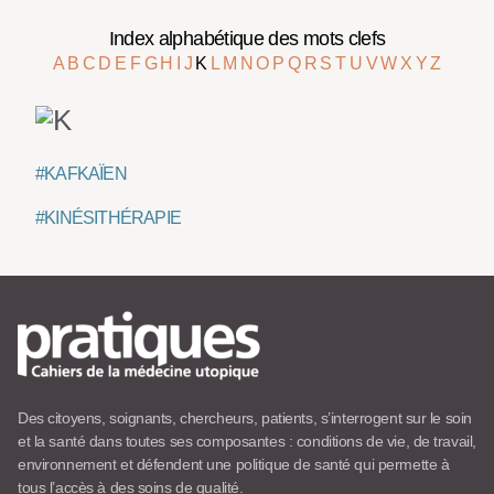
Index alphabétique des mots clefs
A
B
C
D
E
F
G
H
I
J
K
L
M
N
O
P
Q
R
S
T
U
V
W
X
Y
Z
#KAFKAÏEN
#KINÉSITHÉRAPIE
Des citoyens, soignants, chercheurs, patients, s’interrogent sur le soin
et la santé dans toutes ses composantes : conditions de vie, de travail,
environnement et défendent une politique de santé qui permette à
tous l’accès à des soins de qualité.